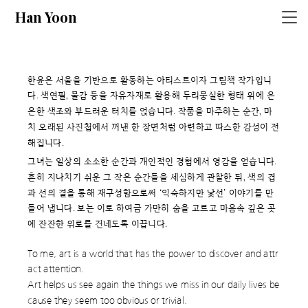
Han Yoon
한윤은 서울을 기반으로 활동하는 아티스트이자 그림책 작가입니
다. 색연필, 물감 등을 자유자재로 활용해 두리뭉실한 형태 위에 은
은한 색조와 부드러운 터치를 얹습니다. 작품을 마주하는 순간, 마
치 오래된 사진첩에서 꺼낸 한 장면처럼 아련하고 따스한 감성이 전
해집니다.
그녀는 일상의 소소한 순간과 개인적인 경험에서 영감을 얻습니다.
흔히 지나치기 쉬운 그 작은 순간들을 세심하게 관찰한 뒤, 색의 겹
과 선의 결을 통해 재구성함으로써 ‘익숙하지만 낯선’ 이야기를 만
들어 냅니다. 보는 이로 하여금 가만히 숨을 고르고 마음속 깊은 곳
에 잔잔한 위로를 건네도록 이끕니다.
To me, art is a world that has the power to discover and attr
act attention.
Art helps us see again the things we miss in our daily lives be
cause they seem too obvious or trivial.